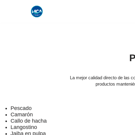
Saltar
al
contenido
P
La mejor calidad directo de las 
productos mantenién
Pescado
Camarón
Callo de hacha
Langostino
Jaiba en pulpa